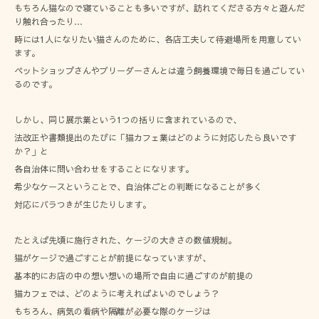
もちろん猫なので寝ていることも多いですが、訪れてくださる方々と遊んだ
り触れ合ったり…
時には1人になりたい猫さんのために、各店工夫して待避場所を用意してい
ます。
ペットショップさんやブリーダーさんとは違う飼養環境で毎日を過ごしてい
るのです。
しかし、同じ展示業という1つの括りに含まれているので、
法改正や書類提出のたびに「猫カフェ業はどのように対応したら良いです
か？」と
各自治体に問い合わせをすることになります。
希少なケースということで、自治体ごとの判断になることが多く
対応にバラつきが生じたりします。
たとえば先頃に施行された、ケージの大きさの数値規制。
猫がケージで過ごすことが前提になっていますが、
基本的にお店の中の想い想いの場所で自由に過ごすのが前提の
猫カフェでは、どのように考えればよいのでしょう？
もちろん、病気の看病や隔離が必要な際のケージは