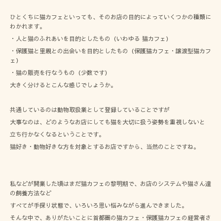
ひとくちに猫カフェといっても、そのお店の目的によっていくつかの種類に
わかれます。
・人と猫のふれあいを目的としたもの（いわゆる 猫カフェ）
・保護猫と里親との出会いを目的としたもの（保護猫カフェ・譲渡型猫カフ
ェ）
・猫の販売を行なうもの（少数です）
大きく分けるとこんな感じでしょうか。
共通しているのは動物取扱業として登録していることですが
大事なのは、どのようなお店にしても猫を大切に扱う姿勢を重視しないと
立ち行かなくなるということです。
猫好き・動物好きな方を対象とするお店ですから、当然のことですね。
私などが開業した頃はまだ猫カフェの黎明期で、お店のシステムや猫さん達
の飼養方法など
すべてが手探り状態で、いろいろ思い悩みながら進んできました。
そんな中で、ありがたいことに首都圏の猫カフェ・保護猫カフェの経営者さ