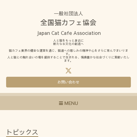
一般社団法人
全国猫カフェ協会
Japan Cat Cafe Association
人と猫をもっと身近に
新たなる文化の創造へ
猫カフェ業界の健全な運営を通じ、猫達への慈しみの精神や心をさらに育んでまいりま
す。
人と猫との触れ合いの場を提供することで生まれる、情操豊かな社会づくりに貢献いたし
ます。
お問い合わせ
MENU
トピックス