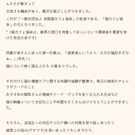
んたちが集まって
交流する機会があり、親交を結ぶことができました。
これが「一般社団法人 全国猫カフェ協会」の前身である、「猫カフェ協
会」の元となりました。
*（猫カフェ協会は、業界の窓口を用意してほしいという環境省の要望を受
けた有志の会です）
同業の皆さんに会った第一印象は、「経営者というより、ただの猫好きだな
ぁ。」(失礼！)
猫について熱く語る人たち の集まりでした。
それだけに猫の健康ケアに関する知識や経験が豊富で、毎日の病気のチェッ
クやフードのこと
おすすめの獣医さんの情報やフード・グッズを安く仕入れる方法など
猫の飼養について大切なことや知恵をたくさん分けてもらうことができまし
た。
もちろん、法改正への対応やコロナ禍への対策を皆で話し合ったり
経営上の悩み(グチです)を言いあったりもしますので、