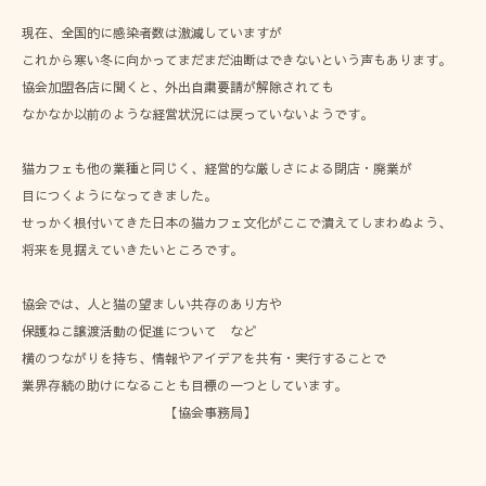
現在、全国的に感染者数は激減していますが
これから寒い冬に向かってまだまだ油断はできないという声もあります。
協会加盟各店に聞くと、外出自粛要請が解除されても
なかなか以前のような経営状況には戻っていないようです。
猫カフェも他の業種と同じく、経営的な厳しさによる閉店・廃業が
目につくようになってきました。
せっかく根付いてきた日本の猫カフェ文化がここで潰えてしまわぬよう、
将来を見据えていきたいところです。
協会では、人と猫の望ましい共存のあり方や
保護ねこ譲渡活動の促進について など
横のつながりを持ち、情報やアイデアを共有・実行することで
業界存続の助けになることも目標の一つとしています。
【協会事務局】