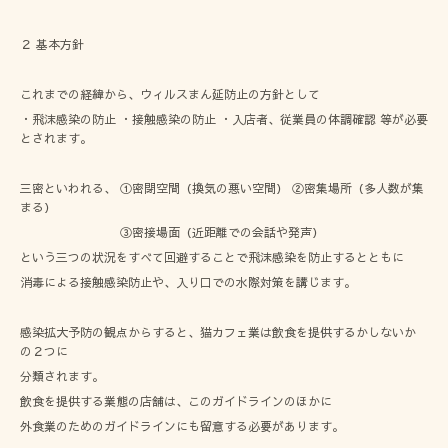
２ 基本方針
これまでの経緯から、ウィルスまん延防止の方針として
・飛沫感染の防止 ・接触感染の防止 ・入店者、従業員の体調確認 等が必要
とされます。
三密といわれる、 ①密閉空間（換気の悪い空間） ②密集場所（多人数が集
まる）
③密接場面（近距離での会話や発声）
という三つの状況をすべて回避することで飛沫感染を防止するとともに
消毒による接触感染防止や、入り口での水際対策を講じます。
感染拡大予防の観点からすると、猫カフェ業は飲食を提供するかしないか
の２つに
分類されます。
飲食を提供する業態の店舗は、このガイドラインのほかに
外食業のためのガイドラインにも留意する必要があります。