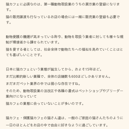
猫カフェに必須なのは、第一種動物取扱業のうちの展示業の登録になりま
す。
猫の販売譲渡も行なっているお店の場合には一緒に販売業の登録も必要で
す。
動物愛護の機運が高まっている昨今、動物を取扱う業者に対しても様々な規
制が環境省から課せられています。
猫を愛する者としては、社会全体で動物たちへの福祉を高めていくことはと
ても喜ばしいことです。
日本に猫カフェという業態が誕生してから、およそ15年ほど。
まだ比較的新しい業種で、全体の店舗数も600ほどしかありません。
まだまだペット業界の中では弱小な存在ですね。
そのため、動物取扱業の法改正や各種の書式はペットショップやブリーダー
業向けになっていて
猫カフェの業態に合っていないことが多いのです。
猫カフェ・保護猫カフェの猫さん達は、一般のご家庭の猫さんたちのように
一日のほとんどをお店の中で自由に好きなように過ごしています。