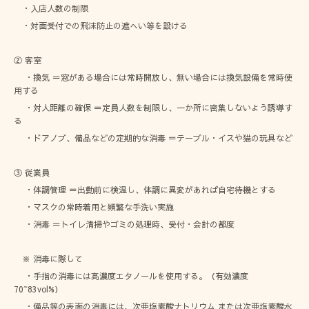
・入店人数の制限
・対面受付での飛沫防止の遮へい等を設ける
② 客室
・換気 ＝窓がある場合には常時開放し、無い場合には換気設備を常時使
用する
・対人距離の確保 ＝定員人数を制限し、一か所に密集しないよう誘導す
る
・ドアノブ、備品などの定期的な消毒 ＝テーブル・イスや猫の玩具など
③ 従業員
・体調管理 ＝出勤前に検温し、体調に異変があれば自宅待機とする
・マスクの常時着用と頻繁な手洗い実施
・消毒 ＝トイレ清掃やゴミの処理時、受付・会計の都度
※ 消毒に際して
・手指の消毒には高濃度エタノールを使用する。（有効濃度
70~83vol%）
・備品等の表面の消毒には、次亜塩素酸ナトリウム または次亜塩素酸水