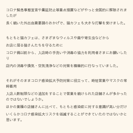
コロナ緊急事態宣言や蔓延防止等重点措置などがやっと全国的に解除されま
したが
長く続いた外出自粛要請のおかげで、猫カフェも大きな打撃を受けました。
もともと猫カフェは、さまざまなウィルスや菌や寄生虫などから
お店に居る猫さんたちを守るために
コロナ禍以前から、入店時の手洗いや消毒の協力を利用者さまにお願いした
り
店内の消毒や換気・空気清浄などの対策を積極的に行なっていました。
それがそのままコロナ感染拡大予防対策に役立って、時短営業やマスクの常
時着用
入店人数制限などの追加をすることで営業を続けられた店舗さんが多かった
のではないでしょうか。
ほかの業種の店舗さんに比べて、もともと感染症に対する意識が高い分だけ
いくらかコロナ感染拡大リスクを低減することができていたのではないかと
思います。