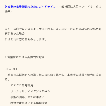
外食業の事業継続のためのガイドライン
（一般社団法人日本フードサービス
協会）
また、政府や自治体により実施される、まん延防止のための具体的な協力要
請があった場合
にはそれに応じるものとします。
3 営業所における具体的な対策
① 入り口
感染まん延防止への取り組みの内容を掲示し、来客者に理解と協力を求め
る。
・マスクの常時着用
・ソーシャルディスタンスの確保
・手指の消毒、または手洗い
・検温や声掛けによる体調確認