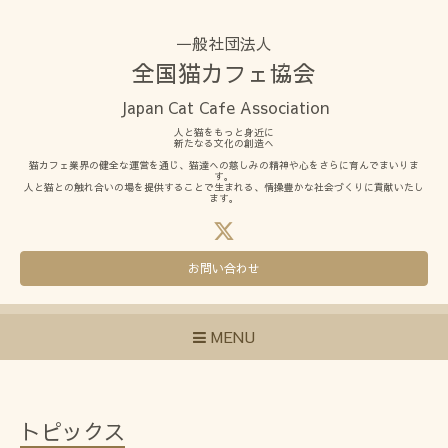
一般社団法人
全国猫カフェ協会
Japan Cat Cafe Association
人と猫をもっと身近に
新たなる文化の創造へ
猫カフェ業界の健全な運営を通じ、猫達への慈しみの精神や心をさらに育んでまいりま
す。
人と猫との触れ合いの場を提供することで生まれる、情操豊かな社会づくりに貢献いたし
ます。
お問い合わせ
MENU
トピックス