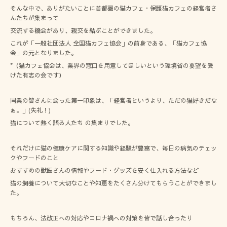
そんな中で、ありがたいことに首都圏の猫カフェ・保護猫カフェの経営者さ
んたちが集まって
交流する機会があり、親交を結ぶことができました。
これが「一般社団法人 全国猫カフェ協会」の前身である、「猫カフェ協
会」の元となりました。
*（猫カフェ協会は、業界の窓口を用意してほしいという環境省の要望を受
けた有志の会です）
同業の皆さんに会った第一印象は、「経営者というより、ただの猫好きだな
ぁ。」(失礼！)
猫について熱く語る人たち の集まりでした。
それだけに猫の健康ケアに関する知識や経験が豊富で、毎日の病気のチェッ
クやフードのこと
おすすめの獣医さんの情報やフード・グッズを安く仕入れる方法など
猫の飼養について大切なことや知恵をたくさん分けてもらうことができまし
た。
もちろん、法改正への対応やコロナ禍への対策を皆で話し合ったり