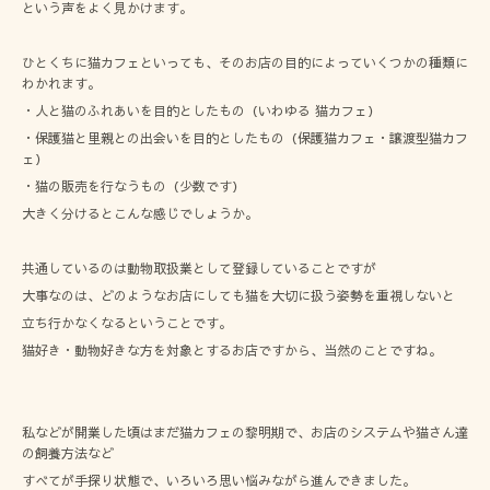
という声をよく見かけます。
ひとくちに猫カフェといっても、そのお店の目的によっていくつかの種類に
わかれます。
・人と猫のふれあいを目的としたもの（いわゆる 猫カフェ）
・保護猫と里親との出会いを目的としたもの（保護猫カフェ・譲渡型猫カフ
ェ）
・猫の販売を行なうもの（少数です）
大きく分けるとこんな感じでしょうか。
共通しているのは動物取扱業として登録していることですが
大事なのは、どのようなお店にしても猫を大切に扱う姿勢を重視しないと
立ち行かなくなるということです。
猫好き・動物好きな方を対象とするお店ですから、当然のことですね。
私などが開業した頃はまだ猫カフェの黎明期で、お店のシステムや猫さん達
の飼養方法など
すべてが手探り状態で、いろいろ思い悩みながら進んできました。