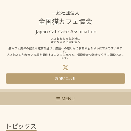
一般社団法人
全国猫カフェ協会
Japan Cat Cafe Association
人と猫をもっと身近に
新たなる文化の創造へ
猫カフェ業界の健全な運営を通じ、猫達への慈しみの精神や心をさらに育んでまいりま
す。
人と猫との触れ合いの場を提供することで生まれる、情操豊かな社会づくりに貢献いたし
ます。
お問い合わせ
MENU
トピックス